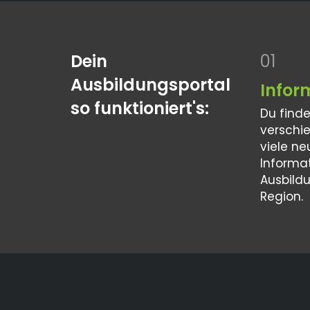
Dein
01
Ausbildungsportal
Infor
so funktioniert's:
Du find
verschi
viele ne
Informa
Ausbild
Region.
Finde j