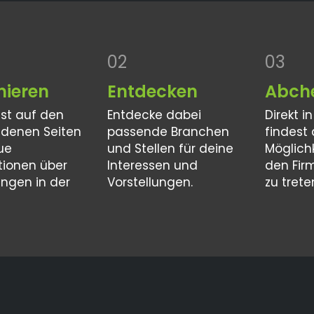
02
03
mieren
Entdecken
Abch
est auf den
Entdecke dabei
Direkt i
edenen Seiten
passende Branchen
findest
Deine Ausbildung i
ue
und Stellen für deine
Möglich
tionen über
Interessen und
den Fir
Hof wartet
ungen in der
Vorstellungen.
zu trete
etzt deine Traumausbildung auf dem Ausbildungspo
und bewerbe dich direkt für deinen Wunschberuf.