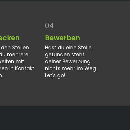
04
ecken
Bewerben
n den Stellen
Hast du eine Stelle
 du mehrere
gefunden steht
n
keiten mit
deiner Bewerbung
men in Kontakt
nichts mehr im Weg.
n.
Let's go!
rtal Hof