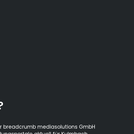
?
ntur breadcrumb mediasolutions GmbH
ldungsportale aktuell für Kulmbach,