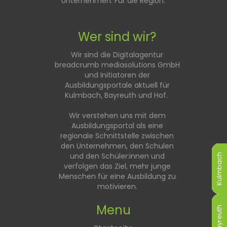
Unternehmen. Für die Region.
Wer sind wir?
Wir sind die Digitalagentur
breadcrumb mediasolutions GmbH
und Initiatoren der
Ausbildungsportale aktuell für
Kulmbach, Bayreuth und Hof.
Wir verstehen uns mit dem
Ausbildungsportal als eine
regionale Schnittstelle zwischen
den Unternehmen, den Schulen
und den Schüler:innen und
Kulmbach
Kulmbach
Kulmbach
Kulmbach
Kulmbach
Kulmbach
verfolgen das Ziel, mehr junge
Menschen für eine Ausbildung zu
motivieren.
Menu
Bayreuth
Bayreuth
Bayreuth
Bayreuth
Bayreuth
Bayreuth