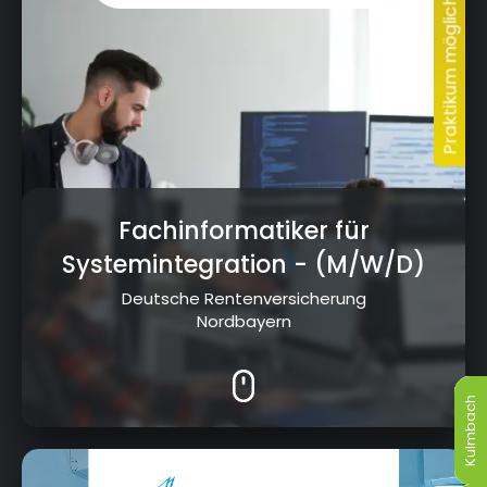
Fachinformatiker für
Systemintegration
- (M/W/D)
Deutsche Rentenversicherung
Nordbayern
Kulmbach
Kulmbach
Kulmbach
Kulmbach
Kulmbach
Kulmbach
Albert-Schweitzer-Straße 10, 95326 Kulmbach