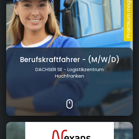
Berufskraftfahrer
- (M/W/D)
DACHSER SE - Logistikzentrum
Hochfranken
Ferdinand-Porsche-Straße 12, 95028 Hof /
Saale
Heyho!