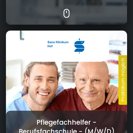
Eppenreuther Straße 9, 95032 Hof
Pflegefachhelfer -
Berufsfachschule
- (M/W/D)