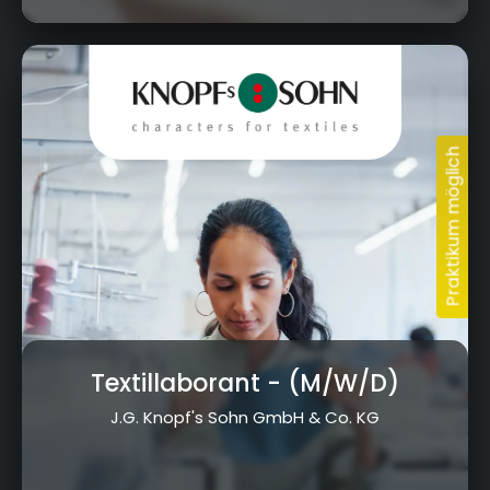
August-Wagner-Str. 1, 95233 Helmbrechts
Textillaborant
- (M/W/D)
J.G. Knopf's Sohn GmbH & Co. KG