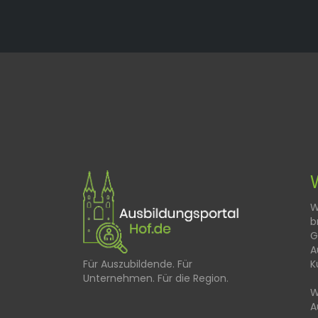
W
b
G
A
K
Für Auszubildende. Für
Unternehmen. Für die Region.
W
A