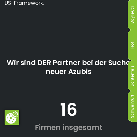
US-Framework.
Bayreuth
Bayreuth
Bayreuth
Bayreuth
Bayreuth
Bayreuth
Hof
Hof
Hof
Hof
Hof
Hof
Wir sind DER Partner bei der Suche
Lichtenfels
Lichtenfels
Lichtenfels
Lichtenfels
Lichtenfels
Lichtenfels
neuer Azubis
Schweinfurt
Schweinfurt
Schweinfurt
Schweinfurt
Schweinfurt
Schweinfurt
16
Firmen insgesamt