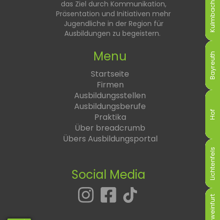
das Ziel durch Kommunikation,
Kulmbach
Kulmbach
Kulmbach
Kulmbach
Kulmbach
Kulmbach
Präsentation und Initiativen mehr
Jugendliche in der Region für
Ausbildungen zu begeistern.
Menu
Bayreuth
Bayreuth
Bayreuth
Bayreuth
Bayreuth
Bayreuth
Startseite
Firmen
Ausbildungsstellen
Ausbildungsberufe
Hof
Hof
Hof
Hof
Hof
Hof
Praktika
Über breadcrumb
Übers Ausbildungsportal
Lichtenfels
Lichtenfels
Lichtenfels
Lichtenfels
Lichtenfels
Lichtenfels
Social Media
Schweinfurt
Schweinfurt
Schweinfurt
Schweinfurt
Schweinfurt
Schweinfurt