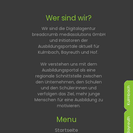
Wer sind wir?
Wir sind die Digitalagentur
breadcrumb mediasolutions GmbH
und Initiatoren der
Ausbildungsportale aktuell für
Kulmbach, Bayreuth und Hof.
Wir verstehen uns mit dem
Ausbildungsportal als eine
regionale Schnittstelle zwischen
den Unternehmen, den Schulen
und den Schüler:innen und
Kulmbach
Kulmbach
Kulmbach
Kulmbach
Kulmbach
Kulmbach
verfolgen das Ziel, mehr junge
Menschen für eine Ausbildung zu
motivieren.
Menu
Bayreuth
Bayreuth
Bayreuth
Bayreuth
Bayreuth
Bayreuth
Startseite